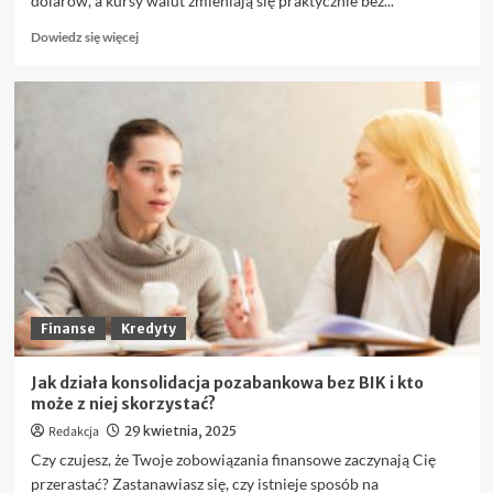
dolarów, a kursy walut zmieniają się praktycznie bez...
Dowiedz
Dowiedz się więcej
się
więcej
o
Najważniejsze
pary
walutowe
na
Forex,
które
warto
znać
przed
pierwszym
trade’em
Finanse
Kredyty
Jak działa konsolidacja pozabankowa bez BIK i kto
może z niej skorzystać?
Redakcja
29 kwietnia, 2025
Czy czujesz, że Twoje zobowiązania finansowe zaczynają Cię
przerastać? Zastanawiasz się, czy istnieje sposób na