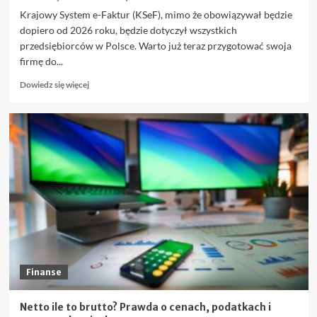
Krajowy System e-Faktur (KSeF), mimo że obowiązywał będzie
dopiero od 2026 roku, będzie dotyczył wszystkich
przedsiębiorców w Polsce. Warto już teraz przygotować swoja
firmę do...
Dowiedz
Dowiedz się więcej
się
więcej
o
Jak
zacząć
korzystać
z
KSeF:
Krok
po
kroku
Finanse
Netto ile to brutto? Prawda o cenach, podatkach i