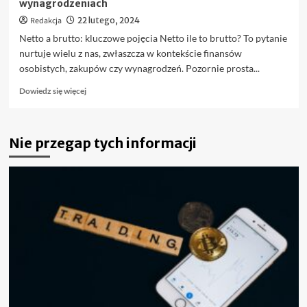
wynagrodzeniach
Redakcja
22 lutego, 2024
Netto a brutto: kluczowe pojęcia Netto ile to brutto? To pytanie
nurtuje wielu z nas, zwłaszcza w kontekście finansów
osobistych, zakupów czy wynagrodzeń. Pozornie prosta...
Dowiedz
Dowiedz się więcej
się
więcej
o
Nie przegap tych informacji
Netto
ile
to
brutto?
Prawda
o
cenach,
podatkach
i
wynagrodzeniach