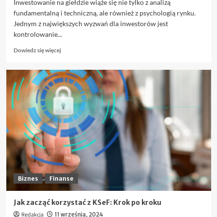
Inwestowanie na giełdzie wiąże się nie tylko z analizą
fundamentalną i techniczną, ale również z psychologią rynku.
Jednym z największych wyzwań dla inwestorów jest
kontrolowanie...
Dowiedz
Dowiedz się więcej
się
więcej
o
FOMO
i
panika
na
giełdzie
–
jak
nie
dać
się
ponieść
Biznes
Finanse
emocjom?
Jak zacząć korzystać z KSeF: Krok po kroku
Redakcja
11 września, 2024