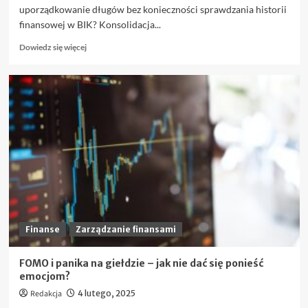
uporządkowanie długów bez konieczności sprawdzania historii
finansowej w BIK? Konsolidacja...
Dowiedz
Dowiedz się więcej
się
więcej
o
Jak
działa
konsolidacja
pozabankowa
bez
BIK
i
kto
może
z
niej
Finanse
Zarządzanie finansami
skorzystać?
FOMO i panika na giełdzie – jak nie dać się ponieść
emocjom?
Redakcja
4 lutego, 2025