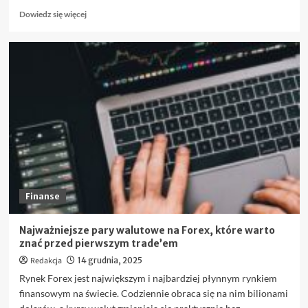
Dowiedz
Dowiedz się więcej
się
więcej
o
Jakie
wskaźniki
giełdowe
warto
znać
przed
zakupem
akcji?
Finanse
Najważniejsze pary walutowe na Forex, które warto
znać przed pierwszym trade’em
Redakcja
14 grudnia, 2025
Rynek Forex jest największym i najbardziej płynnym rynkiem
finansowym na świecie. Codziennie obraca się na nim bilionami