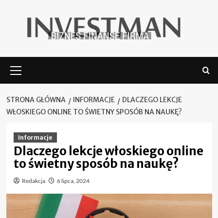
Skip
to
content
Menu
główne
STRONA GŁÓWNA
INFORMACJE
DLACZEGO LEKCJE
WŁOSKIEGO ONLINE TO ŚWIETNY SPOSÓB NA NAUKĘ?
Informacje
Dlaczego lekcje włoskiego online
to świetny sposób na naukę?
Redakcja
6 lipca, 2024