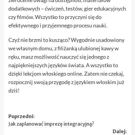
zwrócenie uwagi na dostępność materiałów
dodatkowych – ćwiczeń, testów, gier edukacyjnych
czy filmów. Wszystko to przyczyni się do
efektywnego i przyjemnego procesu nauki.
Czyż nie brzmi to kusząco? Wygodnie usadowiony
we własnym domu, z filiżanką ulubionej kawy w
ręku, masz możliwość nauczyć się jednego z
najpiękniejszych języków świata. A wszystko to
dzięki lekcjom włoskiego online. Zatem nie czekaj,
rozpocznij swoją przygodę z językiem włoskim już
dziś!
Zobacz
Poprzedni:
Jak zaplanować imprezę integracyjną?
wpisy
Dalej: