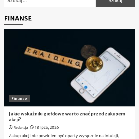
przez
internet
–
FINANSE
na
co
zwracać
uwagę,
aby
nie
żałować?
Finanse
Jakie wskaźniki giełdowe warto znać przed zakupem
akcji?
Redakcja
18 lipca, 2026
Zakup akcji nie powinien być oparty wyłącznie na intuicji,