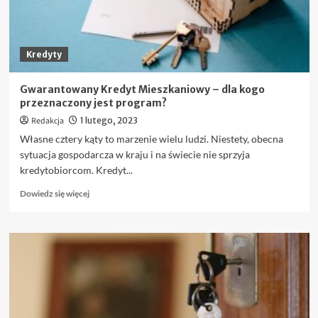
Kredyty
Gwarantowany Kredyt Mieszkaniowy – dla kogo
przeznaczony jest program?
Redakcja
1 lutego, 2023
Własne cztery kąty to marzenie wielu ludzi. Niestety, obecna
sytuacja gospodarcza w kraju i na świecie nie sprzyja
kredytobiorcom. Kredyt...
Dowiedz
Dowiedz się więcej
się
więcej
o
Gwarantowany
Kredyt
Mieszkaniowy
–
dla
kogo