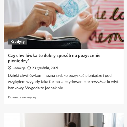
gotówkowej?
Kredyty
Czy chwilówka to dobry sposób na pożyczenie
pieniędzy?
Redakcja
23 grudnia, 2021
Dzięki chwilówkom można szybko pozyskać pieniądze i pod
względem wygody taka forma zdecydowanie przewyższa kredyt
bankowy. Wygoda to jednak nie...
Dowiedz
Dowiedz się więcej
się
więcej
o
Czy
chwilówka