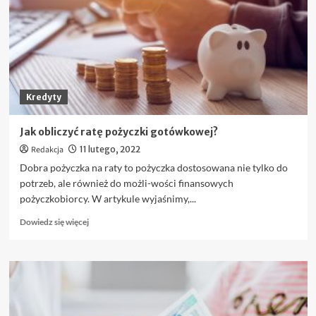
konto
–
wszystko
co
musisz
wiedzieć?
Kredyty
Jak obliczyć ratę pożyczki gotówkowej?
Redakcja
11 lutego, 2022
Dobra pożyczka na raty to pożyczka dostosowana nie tylko do
potrzeb, ale również do możli-wości finansowych
pożyczkobiorcy. W artykule wyjaśnimy,...
Dowiedz
Dowiedz się więcej
się
więcej
o
Jak
obliczyć
ratę
pożyczki