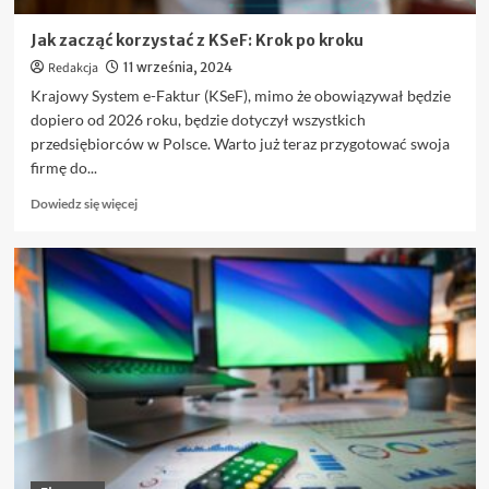
emocjom?
Jak zacząć korzystać z KSeF: Krok po kroku
Redakcja
11 września, 2024
Krajowy System e-Faktur (KSeF), mimo że obowiązywał będzie
dopiero od 2026 roku, będzie dotyczył wszystkich
przedsiębiorców w Polsce. Warto już teraz przygotować swoja
firmę do...
Dowiedz
Dowiedz się więcej
się
więcej
o
Jak
zacząć
korzystać
z
KSeF:
Krok
po
kroku