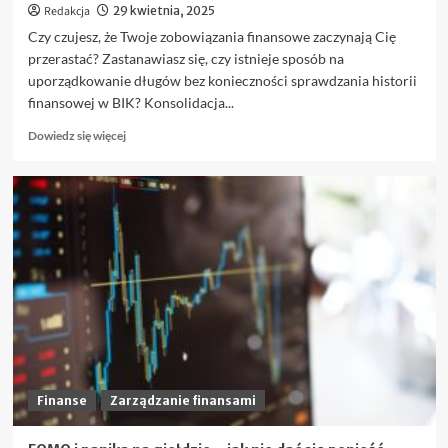
Redakcja
29 kwietnia, 2025
Czy czujesz, że Twoje zobowiązania finansowe zaczynają Cię
przerastać? Zastanawiasz się, czy istnieje sposób na
uporządkowanie długów bez konieczności sprawdzania historii
finansowej w BIK? Konsolidacja...
Dowiedz
Dowiedz się więcej
się
więcej
o
Jak
działa
konsolidacja
pozabankowa
bez
BIK
i
kto
może
z
niej
Finanse
Zarządzanie finansami
skorzystać?