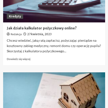
może
z
niej
Kredyty
skorzystać?
Jak działa kalkulator pożyczkowy online?
Redakcja
27 kwietnia, 2023
Chcesz wiedzieć, jaką ratą zapłacisz, pożyczając pieniądze na
kosztowny zabieg medyczny, remont domu czy operację pupila?
Skorzystaj z kalkulatora pożyczkowego...
Dowiedz
Dowiedz się więcej
się
więcej
o
Jak
działa
kalkulator
pożyczkowy
online?