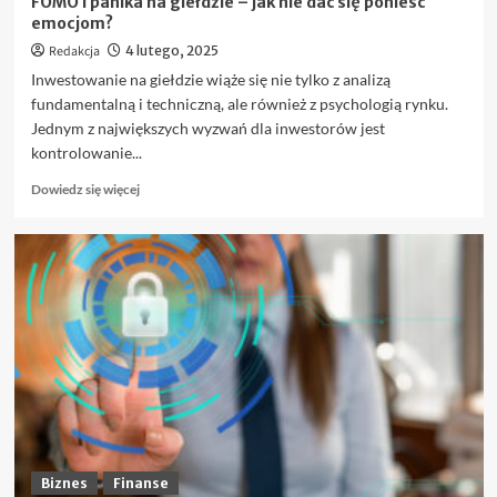
FOMO i panika na giełdzie – jak nie dać się ponieść
emocjom?
Redakcja
4 lutego, 2025
Inwestowanie na giełdzie wiąże się nie tylko z analizą
fundamentalną i techniczną, ale również z psychologią rynku.
Jednym z największych wyzwań dla inwestorów jest
kontrolowanie...
Dowiedz
Dowiedz się więcej
się
więcej
o
FOMO
i
panika
na
giełdzie
–
jak
nie
dać
się
ponieść
Biznes
Finanse