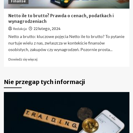
Finanse
Netto ile to brutto? Prawda o cenach, podatkach i
wynagrodzeniach
Redakcja
22 lutego, 2024
Netto a brutto: kluczowe pojęcia Netto ile to brutto? To pytanie
nurtuje wielu z nas, zwłaszcza w kontekście finansów
osobistych, zakupów czy wynagrodzeń. Pozornie prosta...
Dowiedz
Dowiedz się więcej
się
więcej
o
Nie przegap tych informacji
Netto
ile
to
brutto?
Prawda
o
cenach,
podatkach
i
wynagrodzeniach