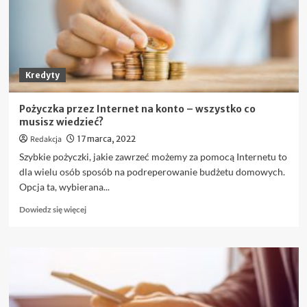
metody
Kredyty
Pożyczka przez Internet na konto – wszystko co
musisz wiedzieć?
Redakcja
17 marca, 2022
Szybkie pożyczki, jakie zawrzeć możemy za pomocą Internetu to
dla wielu osób sposób na podreperowanie budżetu domowych.
Opcja ta, wybierana...
Dowiedz
Dowiedz się więcej
się
więcej
o
Pożyczka
przez
Internet
na