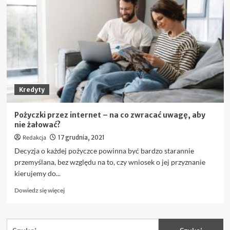
to
dobry
sposób
na
pożyczenie
pieniędzy?
Kredyty
Pożyczki przez internet – na co zwracać uwagę, aby
nie żałować?
Redakcja
17 grudnia, 2021
Decyzja o każdej pożyczce powinna być bardzo starannie
przemyślana, bez względu na to, czy wniosek o jej przyznanie
kierujemy do...
Dowiedz
Dowiedz się więcej
się
więcej
o
Szukaj:
Pożyczki