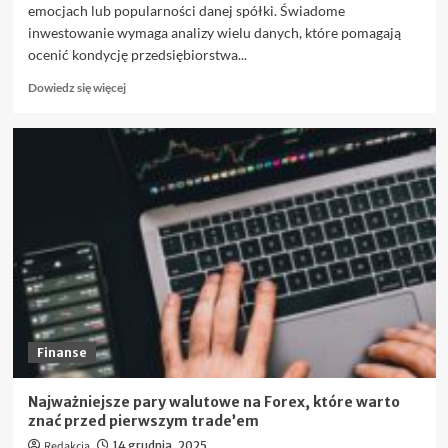
emocjach lub popularności danej spółki. Świadome
inwestowanie wymaga analizy wielu danych, które pomagają
ocenić kondycję przedsiębiorstwa...
Dowiedz
Dowiedz się więcej
się
więcej
o
Jakie
wskaźniki
giełdowe
warto
znać
przed
zakupem
akcji?
Finanse
Najważniejsze pary walutowe na Forex, które warto
znać przed pierwszym trade’em
Redakcja
14 grudnia, 2025