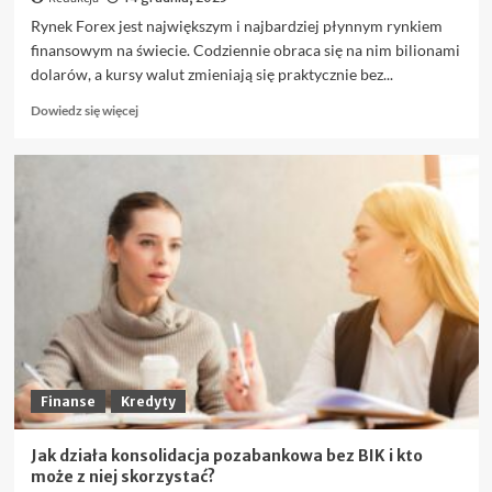
Rynek Forex jest największym i najbardziej płynnym rynkiem
finansowym na świecie. Codziennie obraca się na nim bilionami
dolarów, a kursy walut zmieniają się praktycznie bez...
Dowiedz
Dowiedz się więcej
się
więcej
o
Najważniejsze
pary
walutowe
na
Forex,
które
warto
znać
przed
pierwszym
trade’em
Finanse
Kredyty
Jak działa konsolidacja pozabankowa bez BIK i kto
może z niej skorzystać?