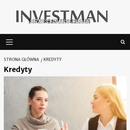
Skip
to
content
Menu
główne
STRONA GŁÓWNA
KREDYTY
Kredyty