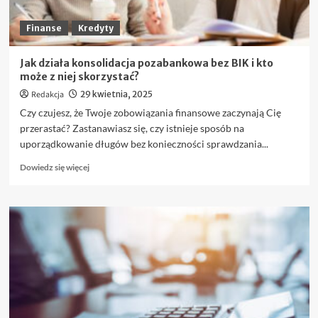
Finanse
Kredyty
Jak działa konsolidacja pozabankowa bez BIK i kto
może z niej skorzystać?
Redakcja
29 kwietnia, 2025
Czy czujesz, że Twoje zobowiązania finansowe zaczynają Cię
przerastać? Zastanawiasz się, czy istnieje sposób na
uporządkowanie długów bez konieczności sprawdzania...
Dowiedz
Dowiedz się więcej
się
więcej
o
Jak
działa
konsolidacja
pozabankowa
bez
BIK
i
kto