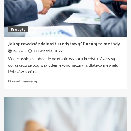
Kredyty
Jak sprawdzić zdolność kredytową? Poznaj te metody
Redakcja
22 kwietnia, 2022
Wiele osób jest obecnie na etapie wyboru kredytu. Czasy są
coraz cięższe pod względem ekonomicznym, dlatego niewielu
Polaków stać na...
Dowiedz
Dowiedz się więcej
się
więcej
o
Jak
sprawdzić
zdolność
kredytową?
Poznaj
te