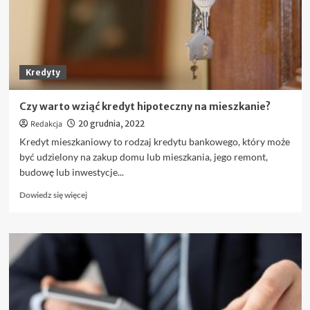
przeznaczony
jest
program?
Kredyty
Czy warto wziąć kredyt hipoteczny na mieszkanie?
Redakcja
20 grudnia, 2022
Kredyt mieszkaniowy to rodzaj kredytu bankowego, który może
być udzielony na zakup domu lub mieszkania, jego remont,
budowę lub inwestycje...
Dowiedz
Dowiedz się więcej
się
więcej
o
Czy
warto
wziąć
kredyt
hipoteczny