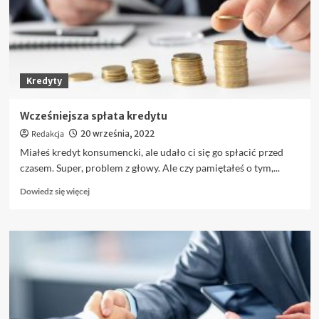
na
mieszkanie?
Kredyty
Wcześniejsza spłata kredytu
Redakcja
20 września, 2022
Miałeś kredyt konsumencki, ale udało ci się go spłacić przed
czasem. Super, problem z głowy. Ale czy pamiętałeś o tym,...
Dowiedz
Dowiedz się więcej
się
więcej
o
Wcześniejsza
spłata
kredytu