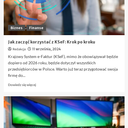
–
jak
nie
dać
się
ponieść
Biznes
Finanse
emocjom?
Jak zacząć korzystać z KSeF: Krok po kroku
Redakcja
11 września, 2024
Krajowy System e-Faktur (KSeF), mimo że obowiązywał będzie
dopiero od 2026 roku, będzie dotyczył wszystkich
przedsiębiorców w Polsce. Warto już teraz przygotować swoja
firmę do...
Dowiedz
Dowiedz się więcej
się
więcej
o
Jak
zacząć
korzystać
z
KSeF: