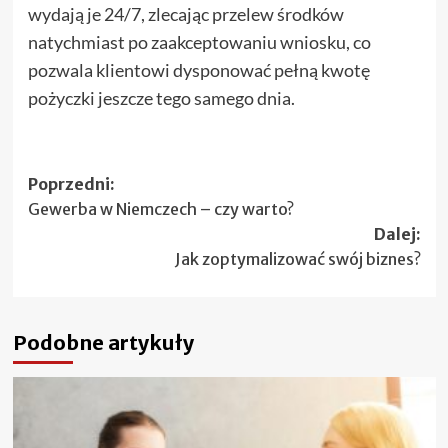
wydają je 24/7, zlecając przelew środków
natychmiast po zaakceptowaniu wniosku, co
pozwala klientowi dysponować pełną kwotę
pożyczki jeszcze tego samego dnia.
Zobacz
Poprzedni:
Gewerba w Niemczech – czy warto?
wpisy
Dalej:
Jak zoptymalizować swój biznes?
Podobne artykuły