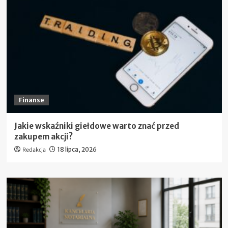
Prawda
o
cenach,
podatkach
i
wynagrodzeniach
Finanse
Jakie wskaźniki giełdowe warto znać przed
zakupem akcji?
Redakcja
18 lipca, 2026