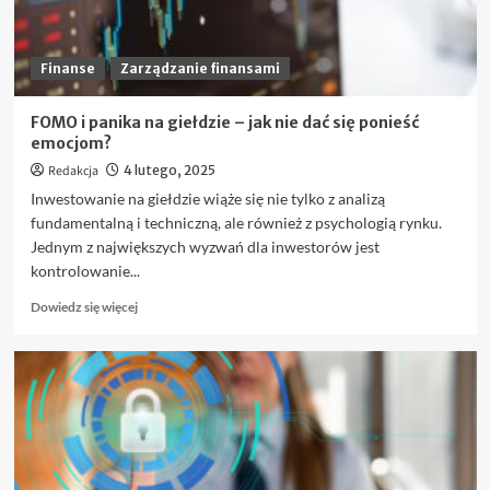
kto
może
z
niej
Finanse
Zarządzanie finansami
skorzystać?
FOMO i panika na giełdzie – jak nie dać się ponieść
emocjom?
Redakcja
4 lutego, 2025
Inwestowanie na giełdzie wiąże się nie tylko z analizą
fundamentalną i techniczną, ale również z psychologią rynku.
Jednym z największych wyzwań dla inwestorów jest
kontrolowanie...
Dowiedz
Dowiedz się więcej
się
więcej
o
FOMO
i
panika
na
giełdzie