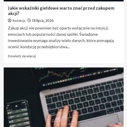
Jakie wskaźniki giełdowe warto znać przed zakupem
akcji?
Redakcja
18 lipca, 2026
Zakup akcji nie powinien być oparty wyłącznie na intuicji,
emocjach lub popularności danej spółki. Świadome
inwestowanie wymaga analizy wielu danych, które pomagają
ocenić kondycję przedsiębiorstwa...
Dowiedz
Dowiedz się więcej
się
więcej
o
Jakie
wskaźniki
giełdowe
warto
znać
przed
zakupem
akcji?