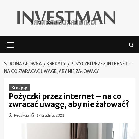
Skip
to
content
Menu
główne
STRONA GŁÓWNA
KREDYTY
POŻYCZKI PRZEZ INTERNET –
NA CO ZWRACAĆ UWAGĘ, ABY NIE ŻAŁOWAĆ?
Kredyty
Pożyczki przez internet – na co
zwracać uwagę, aby nie żałować?
Redakcja
17 grudnia, 2021