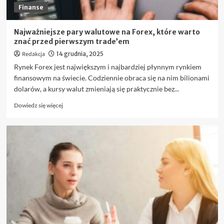
Finanse
Najważniejsze pary walutowe na Forex, które warto
znać przed pierwszym trade’em
Redakcja
14 grudnia, 2025
Rynek Forex jest największym i najbardziej płynnym rynkiem
finansowym na świecie. Codziennie obraca się na nim bilionami
dolarów, a kursy walut zmieniają się praktycznie bez...
Dowiedz
Dowiedz się więcej
się
więcej
o
Najważniejsze
pary
walutowe
na
Forex,
które
warto
znać
przed