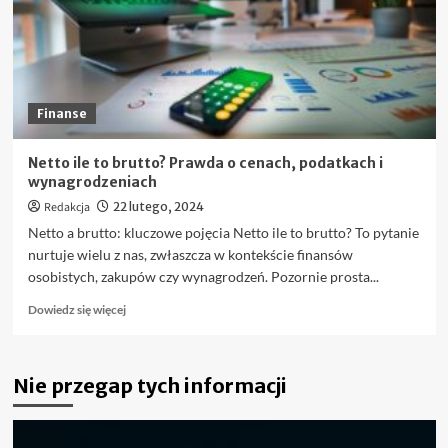
Krok
po
kroku
Finanse
Netto ile to brutto? Prawda o cenach, podatkach i
wynagrodzeniach
Redakcja
22 lutego, 2024
Netto a brutto: kluczowe pojęcia Netto ile to brutto? To pytanie
nurtuje wielu z nas, zwłaszcza w kontekście finansów
osobistych, zakupów czy wynagrodzeń. Pozornie prosta...
Dowiedz
Dowiedz się więcej
się
więcej
o
Nie przegap tych informacji
Netto
ile
to
brutto?