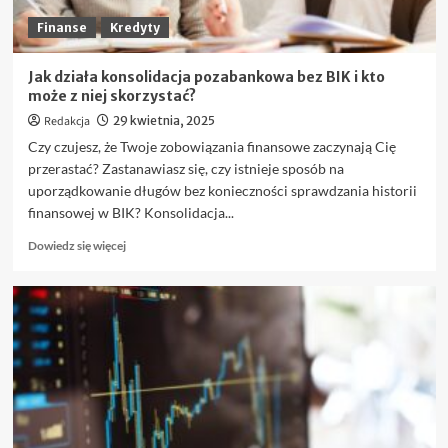
pierwszym
trade’em
Finanse
Kredyty
Jak działa konsolidacja pozabankowa bez BIK i kto
może z niej skorzystać?
Redakcja
29 kwietnia, 2025
Czy czujesz, że Twoje zobowiązania finansowe zaczynają Cię
przerastać? Zastanawiasz się, czy istnieje sposób na
uporządkowanie długów bez konieczności sprawdzania historii
finansowej w BIK? Konsolidacja...
Dowiedz
Dowiedz się więcej
się
więcej
o
Jak
działa
konsolidacja
pozabankowa
bez
BIK
i