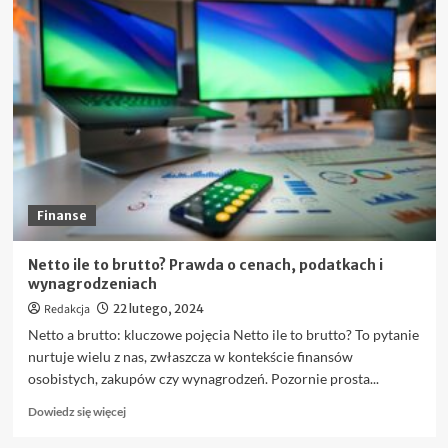
o
Jak
zacząć
korzystać
z
KSeF:
Krok
po
kroku
Finanse
Netto ile to brutto? Prawda o cenach, podatkach i
wynagrodzeniach
Redakcja
22 lutego, 2024
Netto a brutto: kluczowe pojęcia Netto ile to brutto? To pytanie
nurtuje wielu z nas, zwłaszcza w kontekście finansów
osobistych, zakupów czy wynagrodzeń. Pozornie prosta...
Dowiedz
Dowiedz się więcej
się
więcej