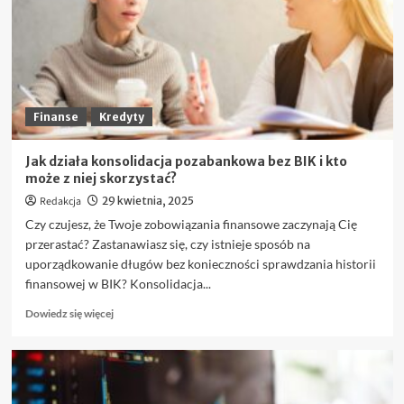
Forex,
które
warto
znać
przed
pierwszym
trade’em
Finanse
Kredyty
Jak działa konsolidacja pozabankowa bez BIK i kto
może z niej skorzystać?
Redakcja
29 kwietnia, 2025
Czy czujesz, że Twoje zobowiązania finansowe zaczynają Cię
przerastać? Zastanawiasz się, czy istnieje sposób na
uporządkowanie długów bez konieczności sprawdzania historii
finansowej w BIK? Konsolidacja...
Dowiedz
Dowiedz się więcej
się
więcej
o
Jak
działa