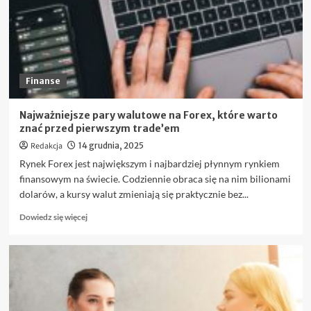
znać
przed
zakupem
akcji?
Finanse
Najważniejsze pary walutowe na Forex, które warto
znać przed pierwszym trade’em
Redakcja
14 grudnia, 2025
Rynek Forex jest największym i najbardziej płynnym rynkiem
finansowym na świecie. Codziennie obraca się na nim bilionami
dolarów, a kursy walut zmieniają się praktycznie bez...
Dowiedz
Dowiedz się więcej
się
więcej
o
Najważniejsze
pary
walutowe
na