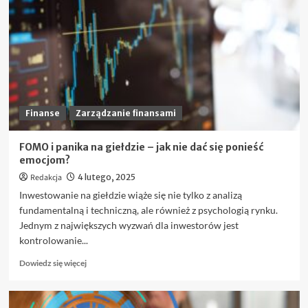
konsolidacja
pozabankowa
bez
BIK
i
kto
może
z
niej
Finanse
Zarządzanie finansami
skorzystać?
FOMO i panika na giełdzie – jak nie dać się ponieść
emocjom?
Redakcja
4 lutego, 2025
Inwestowanie na giełdzie wiąże się nie tylko z analizą
fundamentalną i techniczną, ale również z psychologią rynku.
Jednym z największych wyzwań dla inwestorów jest
kontrolowanie...
Dowiedz
Dowiedz się więcej
się
więcej
o