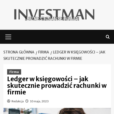
Skip
to
content
Menu
główne
STRONA GŁÓWNA
FIRMA
LEDGER W KSIĘGOWOŚCI – JAK
SKUTECZNIE PROWADZIĆ RACHUNKI W FIRMIE
Firma
Ledger w księgowości – jak
skutecznie prowadzić rachunki w
firmie
Redakcja
10 maja, 2023