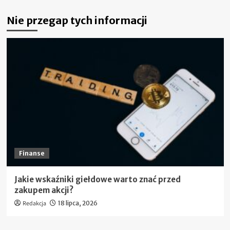
o
Nie przegap tych informacji
Netto
ile
to
brutto?
Prawda
o
cenach,
podatkach
i
wynagrodzeniach
Finanse
Jakie wskaźniki giełdowe warto znać przed
zakupem akcji?
Redakcja
18 lipca, 2026