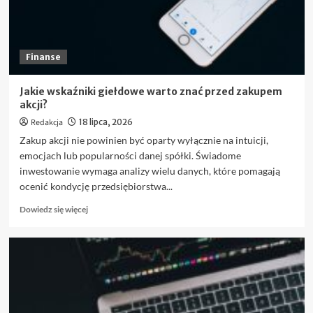
Finanse
Jakie wskaźniki giełdowe warto znać przed zakupem
akcji?
Redakcja
18 lipca, 2026
Zakup akcji nie powinien być oparty wyłącznie na intuicji,
emocjach lub popularności danej spółki. Świadome
inwestowanie wymaga analizy wielu danych, które pomagają
ocenić kondycję przedsiębiorstwa...
Dowiedz
Dowiedz się więcej
się
więcej
o
Jakie
wskaźniki
giełdowe
warto