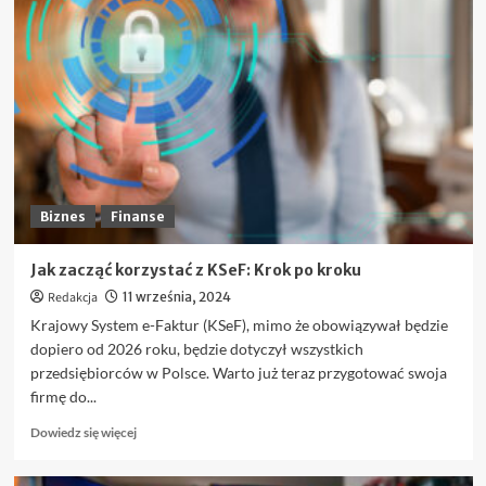
FOMO
i
panika
na
giełdzie
–
jak
nie
dać
się
ponieść
Biznes
Finanse
emocjom?
Jak zacząć korzystać z KSeF: Krok po kroku
Redakcja
11 września, 2024
Krajowy System e-Faktur (KSeF), mimo że obowiązywał będzie
dopiero od 2026 roku, będzie dotyczył wszystkich
przedsiębiorców w Polsce. Warto już teraz przygotować swoja
firmę do...
Dowiedz
Dowiedz się więcej
się
więcej