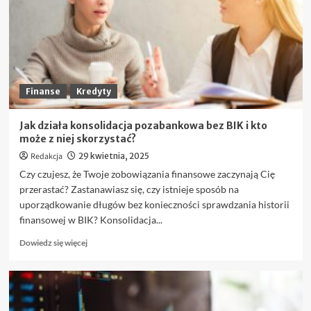
Forex,
które
warto
znać
przed
pierwszym
trade’em
Finanse
Kredyty
Jak działa konsolidacja pozabankowa bez BIK i kto
może z niej skorzystać?
Redakcja
29 kwietnia, 2025
Czy czujesz, że Twoje zobowiązania finansowe zaczynają Cię
przerastać? Zastanawiasz się, czy istnieje sposób na
uporządkowanie długów bez konieczności sprawdzania historii
finansowej w BIK? Konsolidacja...
Dowiedz
Dowiedz się więcej
się
więcej
o
Jak
działa