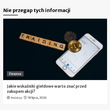
więcej
o
Nie przegap tych informacji
Netto
ile
to
brutto?
Prawda
o
cenach,
podatkach
i
wynagrodzeniach
Finanse
Jakie wskaźniki giełdowe warto znać przed
zakupem akcji?
Redakcja
18 lipca, 2026