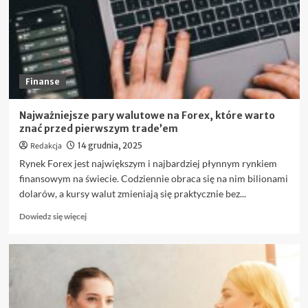
znać
przed
zakupem
akcji?
Finanse
Najważniejsze pary walutowe na Forex, które warto
znać przed pierwszym trade’em
Redakcja
14 grudnia, 2025
Rynek Forex jest największym i najbardziej płynnym rynkiem
finansowym na świecie. Codziennie obraca się na nim bilionami
dolarów, a kursy walut zmieniają się praktycznie bez...
Dowiedz
Dowiedz się więcej
się
więcej
o
Najważniejsze
pary
walutowe
na