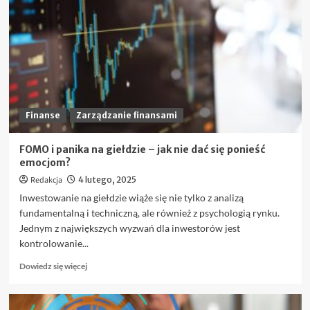
konsolidacja
pozabankowa
bez
BIK
i
kto
może
z
niej
Finanse
Zarządzanie finansami
skorzystać?
FOMO i panika na giełdzie – jak nie dać się ponieść
emocjom?
Redakcja
4 lutego, 2025
Inwestowanie na giełdzie wiąże się nie tylko z analizą
fundamentalną i techniczną, ale również z psychologią rynku.
Jednym z największych wyzwań dla inwestorów jest
kontrolowanie...
Dowiedz
Dowiedz się więcej
się
więcej
o