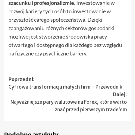
szacunku i profesjonalizmie.
Inwestowanie w
rozwój kariery tych osób to inwestowanie w
przyszłość całego społeczeństwa. Dzięki
zaangażowaniu różnych sektorów gospodarki
możliwe jest stworzenie środowiska pracy
otwartego i dostępnego dla każdego bez względu
na fizyczne czy psychiczne bariery.
Zobacz
Poprzedni:
Cyfrowa transformacja małych firm – Przewodnik
wpisy
Dalej:
Najważniejsze pary walutowe na Forex, które warto
znać przed pierwszym trade’em
Podobne artykuły