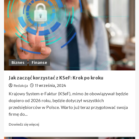
FOMO
i
panika
na
giełdzie
–
jak
nie
dać
się
ponieść
Biznes
Finanse
emocjom?
Jak zacząć korzystać z KSeF: Krok po kroku
Redakcja
11 września, 2024
Krajowy System e-Faktur (KSeF), mimo że obowiązywał będzie
dopiero od 2026 roku, będzie dotyczył wszystkich
przedsiębiorców w Polsce. Warto już teraz przygotować swoja
firmę do...
Dowiedz
Dowiedz się więcej
się
więcej