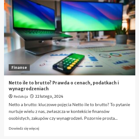
o
Jak
zacząć
korzystać
z
KSeF:
Krok
po
kroku
Finanse
Netto ile to brutto? Prawda o cenach, podatkach i
wynagrodzeniach
Redakcja
22 lutego, 2024
Netto a brutto: kluczowe pojęcia Netto ile to brutto? To pytanie
nurtuje wielu z nas, zwłaszcza w kontekście finansów
osobistych, zakupów czy wynagrodzeń. Pozornie prosta...
Dowiedz
Dowiedz się więcej
się