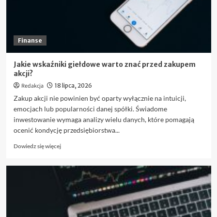
Finanse
Jakie wskaźniki giełdowe warto znać przed zakupem
akcji?
Redakcja
18 lipca, 2026
Zakup akcji nie powinien być oparty wyłącznie na intuicji,
emocjach lub popularności danej spółki. Świadome
inwestowanie wymaga analizy wielu danych, które pomagają
ocenić kondycję przedsiębiorstwa...
Dowiedz
Dowiedz się więcej
się
więcej
o
Jakie
wskaźniki
giełdowe
warto