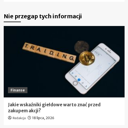
więcej
o
Nie przegap tych informacji
Netto
ile
to
brutto?
Prawda
o
cenach,
podatkach
i
wynagrodzeniach
Finanse
Jakie wskaźniki giełdowe warto znać przed
zakupem akcji?
Redakcja
18 lipca, 2026