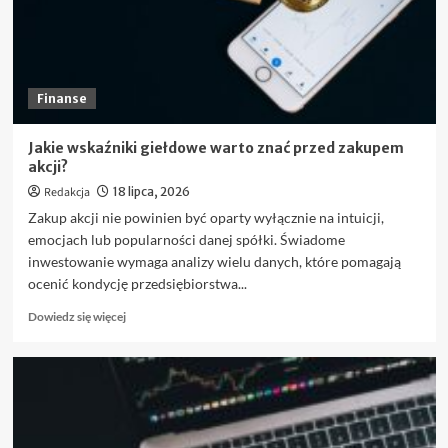
Finanse
Jakie wskaźniki giełdowe warto znać przed zakupem
akcji?
Redakcja
18 lipca, 2026
Zakup akcji nie powinien być oparty wyłącznie na intuicji,
emocjach lub popularności danej spółki. Świadome
inwestowanie wymaga analizy wielu danych, które pomagają
ocenić kondycję przedsiębiorstwa...
Dowiedz
Dowiedz się więcej
się
więcej
o
Jakie
wskaźniki
giełdowe
warto