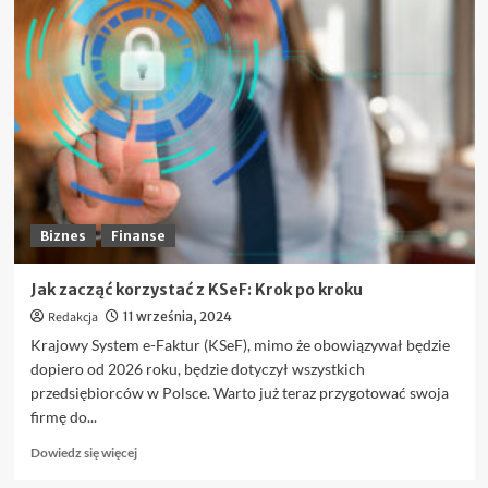
o
FOMO
i
panika
na
giełdzie
–
jak
nie
dać
się
ponieść
Biznes
Finanse
emocjom?
Jak zacząć korzystać z KSeF: Krok po kroku
Redakcja
11 września, 2024
Krajowy System e-Faktur (KSeF), mimo że obowiązywał będzie
dopiero od 2026 roku, będzie dotyczył wszystkich
przedsiębiorców w Polsce. Warto już teraz przygotować swoja
firmę do...
Dowiedz
Dowiedz się więcej
się