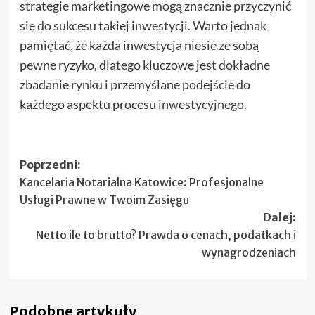
strategie marketingowe mogą znacznie przyczynić
się do sukcesu takiej inwestycji. Warto jednak
pamiętać, że każda inwestycja niesie ze sobą
pewne ryzyko, dlatego kluczowe jest dokładne
zbadanie rynku i przemyślane podejście do
każdego aspektu procesu inwestycyjnego.
Zobacz
Poprzedni:
Kancelaria Notarialna Katowice: Profesjonalne
wpisy
Usługi Prawne w Twoim Zasięgu
Dalej:
Netto ile to brutto? Prawda o cenach, podatkach i
wynagrodzeniach
Podobne artykuły