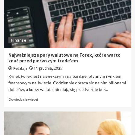
znać
przed
zakupem
akcji?
Finanse
Najważniejsze pary walutowe na Forex, które warto
znać przed pierwszym trade’em
Redakcja
14 grudnia, 2025
Rynek Forex jest największym i najbardziej płynnym rynkiem
finansowym na świecie. Codziennie obraca się na nim bilionami
dolarów, a kursy walut zmieniają się praktycznie bez...
Dowiedz
Dowiedz się więcej
się
więcej
o
Najważniejsze
pary
walutowe