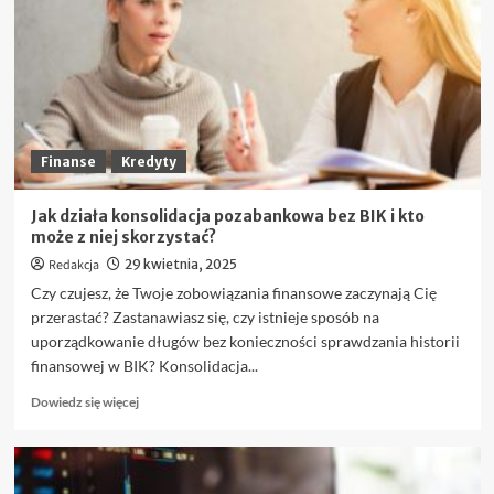
na
Forex,
które
warto
znać
przed
pierwszym
trade’em
Finanse
Kredyty
Jak działa konsolidacja pozabankowa bez BIK i kto
może z niej skorzystać?
Redakcja
29 kwietnia, 2025
Czy czujesz, że Twoje zobowiązania finansowe zaczynają Cię
przerastać? Zastanawiasz się, czy istnieje sposób na
uporządkowanie długów bez konieczności sprawdzania historii
finansowej w BIK? Konsolidacja...
Dowiedz
Dowiedz się więcej
się
więcej
o
Jak