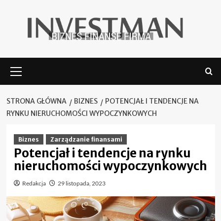
Skip
to
content
Menu
główne
STRONA GŁÓWNA
BIZNES
POTENCJAŁ I TENDENCJE NA
RYNKU NIERUCHOMOŚCI WYPOCZYNKOWYCH
Biznes
Zarządzanie finansami
Potencjał i tendencje na rynku
nieruchomości wypoczynkowych
Redakcja
29 listopada, 2023