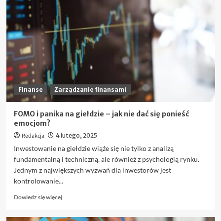
działa
konsolidacja
pozabankowa
bez
BIK
i
kto
może
z
niej
Finanse
Zarządzanie finansami
skorzystać?
FOMO i panika na giełdzie – jak nie dać się ponieść
emocjom?
Redakcja
4 lutego, 2025
Inwestowanie na giełdzie wiąże się nie tylko z analizą
fundamentalną i techniczną, ale również z psychologią rynku.
Jednym z największych wyzwań dla inwestorów jest
kontrolowanie...
Dowiedz
Dowiedz się więcej
się
więcej