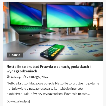
więcej
o
Jak
zacząć
korzystać
z
KSeF:
Krok
po
kroku
Finanse
Netto ile to brutto? Prawda o cenach, podatkach i
wynagrodzeniach
Redakcja
22 lutego, 2024
Netto a brutto: kluczowe pojęcia Netto ile to brutto? To pytanie
nurtuje wielu z nas, zwłaszcza w kontekście finansów
osobistych, zakupów czy wynagrodzeń. Pozornie prosta...
Dowiedz
Dowiedz się więcej
się