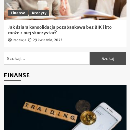
Finanse
Kredyty
Jak działa konsolidacja pozabankowa bez BIK i kto
może z niej skorzystać?
Redakcja
29 kwietnia, 2025
Szukaj:
FINANSE