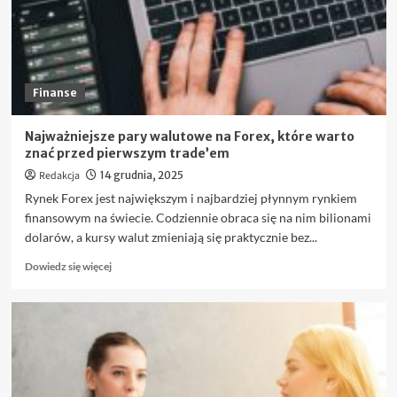
przed
zakupem
akcji?
Finanse
Najważniejsze pary walutowe na Forex, które warto
znać przed pierwszym trade’em
Redakcja
14 grudnia, 2025
Rynek Forex jest największym i najbardziej płynnym rynkiem
finansowym na świecie. Codziennie obraca się na nim bilionami
dolarów, a kursy walut zmieniają się praktycznie bez...
Dowiedz
Dowiedz się więcej
się
więcej
o
Najważniejsze
pary
walutowe
na