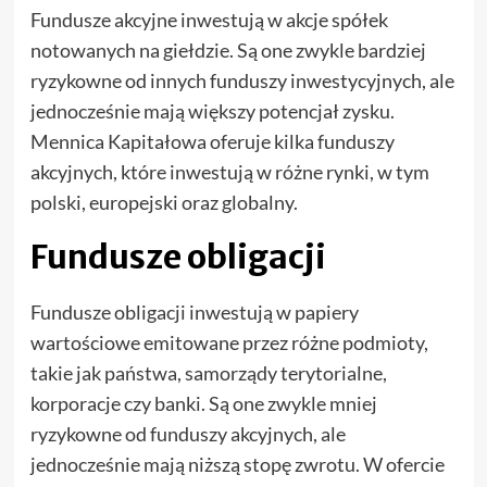
Fundusze akcyjne inwestują w akcje spółek
notowanych na giełdzie. Są one zwykle bardziej
ryzykowne od innych funduszy inwestycyjnych, ale
jednocześnie mają większy potencjał zysku.
Mennica Kapitałowa oferuje kilka funduszy
akcyjnych, które inwestują w różne rynki, w tym
polski, europejski oraz globalny.
Fundusze obligacji
Fundusze obligacji inwestują w papiery
wartościowe emitowane przez różne podmioty,
takie jak państwa, samorządy terytorialne,
korporacje czy banki. Są one zwykle mniej
ryzykowne od funduszy akcyjnych, ale
jednocześnie mają niższą stopę zwrotu. W ofercie