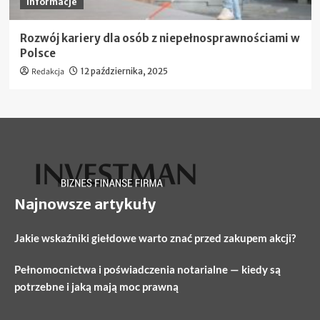
Informacje
Rozwój kariery dla osób z niepełnosprawnościami w
Polsce
Redakcja
12 października, 2025
Najnowsze artykuły
Jakie wskaźniki giełdowe warto znać przed zakupem akcji?
Pełnomocnictwa i poświadczenia notarialne — kiedy są
potrzebne i jaką mają moc prawną