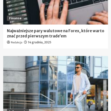
Finanse
Najważniejsze pary walutowe na Forex, które warto
znać przed pierwszym trade’em
Redakcja
14 grudnia, 2025