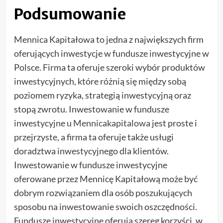
Podsumowanie
Mennica Kapitałowa to jedna z największych firm
oferujących inwestycje w fundusze inwestycyjne w
Polsce. Firma ta oferuje szeroki wybór produktów
inwestycyjnych, które różnią się między sobą
poziomem ryzyka, strategią inwestycyjną oraz
stopą zwrotu. Inwestowanie w fundusze
inwestycyjne
u Mennicakapitalowa
jest proste i
przejrzyste, a firma ta oferuje także usługi
doradztwa inwestycyjnego dla klientów.
Inwestowanie w fundusze inwestycyjne
oferowane przez Mennicę Kapitałową może być
dobrym rozwiązaniem dla osób poszukujących
sposobu na inwestowanie swoich oszczędności.
Fundusze inwestycyjne oferują szereg korzyści, w