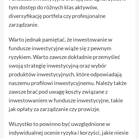
tym dostęp do różnych klas aktywów,
diversyfikację portfela czy profesjonalne
zarządzanie.
Warto jednak pamiętać, że inwestowanie w
fundusze inwestycyjne wiąże się z pewnym
ryzykiem. Warto zawsze dokładnie przemyśleć
swoją strategię inwestycyjną oraz wybór
produktów inwestycyjnych, które odpowiadają
naszemu profilowi inwestycyjnemu. Należy także
zawsze brać pod uwagę koszty związane z
inwestowaniem w fundusze inwestycyjne, takie
jak opłaty za zarządzanie czy prowizje.
Wszystko to powinno być uwzględnione w
indywidualnej ocenie ryzyka i korzyści, jakie niesie