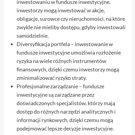
inwestowaniu w fundusze inwestycyjne,
inwestorzy mogą inwestować w akcje,
obligacje, surowce czy nieruchomości, na które
zwykle nie mieliby dostępu, gdyby inwestowali
samodzielnie.
Diversyfikacja portfela – inwestowanie w
fundusze inwestycyjne umożliwia rozłożenie
ryzyka na wiele różnych instrumentów
finansowych, dzięki czemu inwestorzy mogą
zminimalizować ryzyko straty.
Profesjonalne zarządzanie – fundusze
inwestycyjne są zarządzane przez
doświadczonych specjalistów, którzy mają
dostęp do różnych narzędzi analitycznych i
informacji rynkowych, dzięki czemu mogą
podejmować lepsze decyzje inwestycyjne.