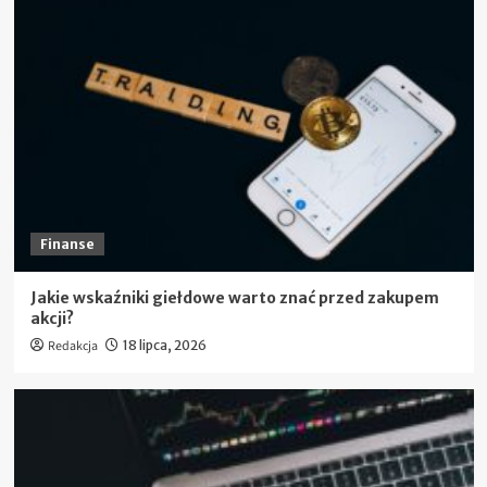
Finanse
Jakie wskaźniki giełdowe warto znać przed zakupem
akcji?
Redakcja
18 lipca, 2026