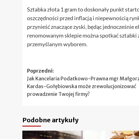
Sztabka złota 1 gram to doskonały punkt start
oszczędności przed inflacją i niepewnością ryn
przynieść znaczące zyski, będąc jednocześnie 
renomowanym sklepie można spotkać sztabki zło
przemyślanym wyborem.
Zobacz
Poprzedni:
Jak Kancelaria Podatkowo-Prawna mgr Małgor
wpisy
Kardas-Gołębiowska może zrewolucjonizować
prowadzenie Twojej firmy?
Podobne artykuły