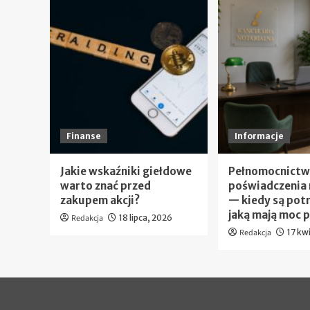
Finanse
Informacje
Jakie wskaźniki giełdowe
Pełnomocnictw
warto znać przed
poświadczenia 
zakupem akcji?
— kiedy są potr
jaką mają moc 
Redakcja
18 lipca, 2026
Redakcja
17 kw