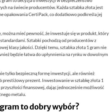
 1 gram to decyzja o inwestycji w bezpieczeństwo
zych na świecie producentów. Każda sztabka złota jest
e opakowania CertiPack, co dodatkowo podkreśla jej
, można mieć pewność, że inwestuje się w produkt, który
standardami. Sztabki pochodzą od producentów z
wej klasy jakości. Dzięki temu,
sztabka złota 1 gram
nie
ównież będzie łatwa do upłynnienia na rynku w dowolnym
ie tylko bezpieczną formę inwestycji, ale również
b prestiżowy prezent. Inwestowanie w sztabkę złota 1
 przyszłości finansowej, dając jednocześnie możliwość
etnego metalu.
1 gram to dobry wybór?