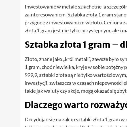
Inwestowanie w metale szlachetne, a szczególni
zainteresowaniem. Sztabka złota 1 gram stano
przygodę z inwestowaniem w złoto. Ceniona za s
złota 1 gram jest nie tylko przystępnym, ale
Sztabka złota 1 gram – 
Złoto, znane jako „król metali”, zawsze było s
1 gram, choć niewielka, kryje w sobie potężny
999,9, sztabki złota są nie tylko wartościowy
inwestycji, zwłaszcza w czasach niepewności e
takie jak waluty czy akcje, mogą okazać się zby
Dlaczego warto rozważyć
Decydując się na zakup sztabki złota 1 gram w