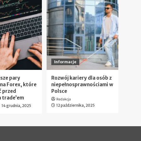
Informacje
sze pary
Rozwój kariery dla osób z
na Forex, które
niepełnosprawnościami w
ć przed
Polsce
 trade’em
Redakcja
12 października, 2025
14 grudnia, 2025