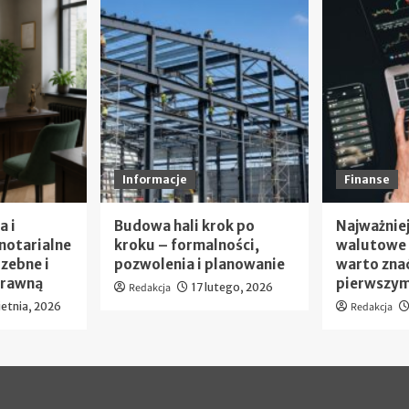
Informacje
Finanse
a i
Budowa hali krok po
Najważniej
notarialne
kroku – formalności,
walutowe 
zebne i
pozwolenia i planowanie
warto zna
prawną
pierwszym
Redakcja
17 lutego, 2026
ietnia, 2026
Redakcja