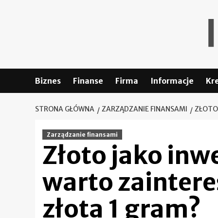
Skip
to
content
Biznes
Finanse
Firma
Informacje
Kr
STRONA GŁÓWNA
ZARZĄDZANIE FINANSAMI
ZŁOTO
Zarządzanie finansami
Złoto jako inw
warto zaintere
złota 1 gram?