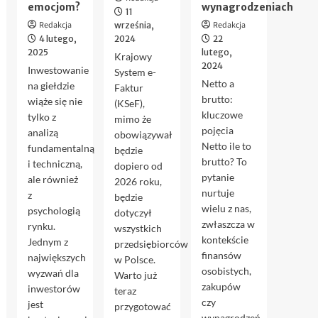
emocjom?
wynagrodzeniach
11
Redakcja
Redakcja
września,
4 lutego,
2024
22
2025
lutego,
Krajowy
2024
Inwestowanie
System e-
Netto a
na giełdzie
Faktur
brutto:
wiąże się nie
(KSeF),
kluczowe
tylko z
mimo że
pojęcia
analizą
obowiązywał
Netto ile to
fundamentalną
będzie
brutto? To
i techniczną,
dopiero od
pytanie
ale również
2026 roku,
nurtuje
z
będzie
wielu z nas,
psychologią
dotyczył
zwłaszcza w
rynku.
wszystkich
kontekście
Jednym z
przedsiębiorców
finansów
największych
w Polsce.
osobistych,
wyzwań dla
Warto już
zakupów
inwestorów
teraz
czy
jest
przygotować
wynagrodzeń.