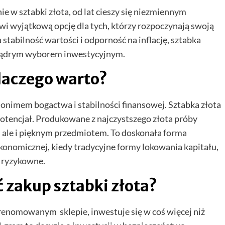
e w sztabki złota, od lat cieszy się niezmiennym
wi wyjątkową opcję dla tych, którzy rozpoczynają swoją
tabilność wartości i odporność na inflację, sztabka
 i mądrym wyborem inwestycyjnym.
dlaczego warto?
ynonimem bogactwa i stabilności finansowej. Sztabka złota
 potencjał. Produkowane z najczystszego złota próby
m, ale i pięknym przedmiotem. To doskonała forma
konomicznej, kiedy tradycyjne formy lokowania kapitału,
t ryzykowne.
 zakup sztabki złota?
 renomowanym sklepie, inwestuje się w coś więcej niż