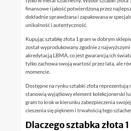
tylko w metal szlachetny. Wybór sztabki złota
finansowe i jakość potwierdzoną przez najleps
dokładnie sprawdzana i zapakowana w specjaln
unikalność i autentyczność.
Kupując sztabkę złota 1 gram w dobrym sklepie
został wyprodukowany zgodnie z najwyższymi 
akredytacją LBMA, co jest gwarancją ich świato
tylko zachowa swoją wartość przez lata, ale r
momencie.
Dostępne na rynku sztabki złota reprezentują n
stanowią wyjątkowy element kolekcjonerski lu
gram to krok w kierunku zabezpieczenia swojej
cieszenia się pięknem i trwałością tego szlach
Dlaczego sztabka złota 