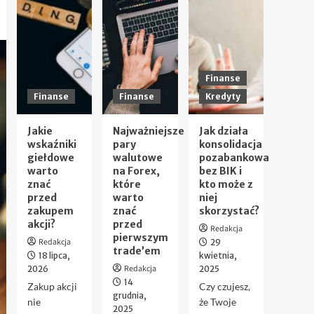
Finanse
Finanse
Finanse
Kredyty
Jakie
Najważniejsze
Jak działa
wskaźniki
pary
konsolidacja
giełdowe
walutowe
pozabankowa
warto
na Forex,
bez BIK i
znać
które
kto może z
przed
warto
niej
zakupem
znać
skorzystać?
akcji?
przed
Redakcja
pierwszym
Redakcja
29
trade’em
18 lipca,
kwietnia,
Redakcja
2026
2025
14
Zakup akcji
Czy czujesz,
grudnia,
nie
że Twoje
2025