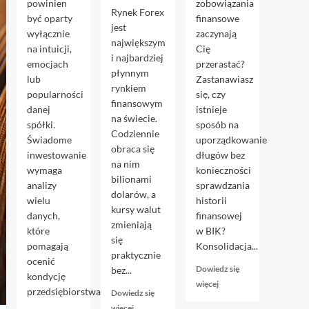
powinien
zobowiązania
Rynek Forex
być oparty
finansowe
jest
wyłącznie
zaczynają
największym
na intuicji,
Cię
i najbardziej
emocjach
przerastać?
płynnym
lub
Zastanawiasz
rynkiem
popularności
się, czy
finansowym
danej
istnieje
na świecie.
spółki.
sposób na
Codziennie
Świadome
uporządkowanie
obraca się
inwestowanie
długów bez
na nim
wymaga
konieczności
bilionami
analizy
sprawdzania
dolarów, a
wielu
historii
kursy walut
danych,
finansowej
zmieniają
które
w BIK?
się
pomagają
Konsolidacja...
praktycznie
ocenić
Dowiedz się
bez...
kondycję
Dowiedz
więcej
przedsiębiorstwa...
Dowiedz się
się
Dowiedz
więcej
więcej