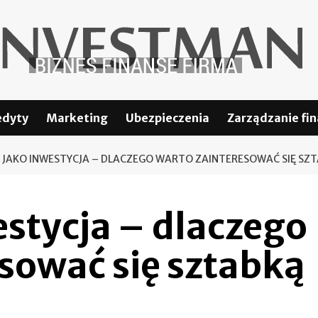
edyty
Marketing
Ubezpieczenia
Zarządzanie fi
 JAKO INWESTYCJA – DLACZEGO WARTO ZAINTERESOWAĆ SIĘ SZT
estycja – dlaczego
sować się sztabką