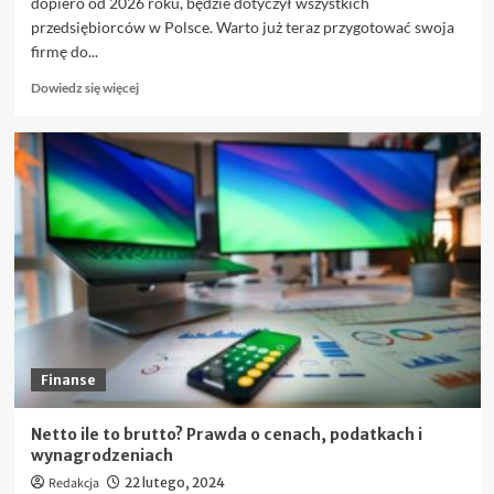
dopiero od 2026 roku, będzie dotyczył wszystkich
przedsiębiorców w Polsce. Warto już teraz przygotować swoja
firmę do...
Dowiedz
Dowiedz się więcej
się
więcej
o
Jak
zacząć
korzystać
z
KSeF:
Krok
po
kroku
Finanse
Netto ile to brutto? Prawda o cenach, podatkach i
wynagrodzeniach
Redakcja
22 lutego, 2024