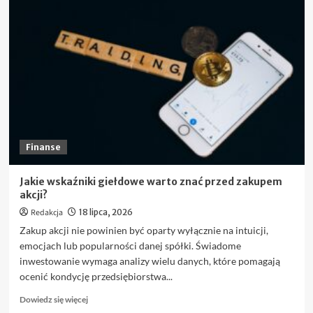
Finanse
Jakie wskaźniki giełdowe warto znać przed zakupem
akcji?
Redakcja
18 lipca, 2026
Zakup akcji nie powinien być oparty wyłącznie na intuicji,
emocjach lub popularności danej spółki. Świadome
inwestowanie wymaga analizy wielu danych, które pomagają
ocenić kondycję przedsiębiorstwa...
Dowiedz
Dowiedz się więcej
się