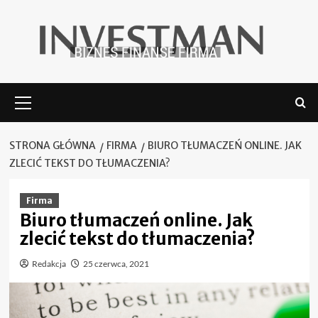
Skip
to
content
Menu
główne
STRONA GŁÓWNA
FIRMA
BIURO TŁUMACZEŃ ONLINE. JAK
ZLECIĆ TEKST DO TŁUMACZENIA?
Firma
Biuro tłumaczeń online. Jak
zlecić tekst do tłumaczenia?
Redakcja
25 czerwca, 2021