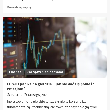
Dowiedz
Dowiedz się więcej
się
więcej
o
Jak
działa
konsolidacja
pozabankowa
bez
BIK
i
kto
może
z
niej
Finanse
Zarządzanie finansami
skorzystać?
FOMO i panika na giełdzie – jak nie dać się ponieść
emocjom?
Redakcja
4 lutego, 2025
Inwestowanie na giełdzie wiąże się nie tylko z analizą
fundamentalną i techniczną, ale również z psychologią rynku.