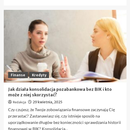
się
więcej
o
Najważniejsze
pary
walutowe
na
Forex,
które
warto
znać
przed
pierwszym
trade’em
Finanse
Kredyty
Jak działa konsolidacja pozabankowa bez BIK i kto
może z niej skorzystać?
Redakcja
29 kwietnia, 2025
Czy czujesz, że Twoje zobowiązania finansowe zaczynają Cię
przerastać? Zastanawiasz się, czy istnieje sposób na
uporządkowanie długów bez konieczności sprawdzania historii
finansowej w BIK? Konsolidacja...