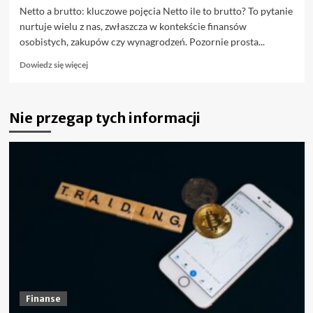
Netto a brutto: kluczowe pojęcia Netto ile to brutto? To pytanie
nurtuje wielu z nas, zwłaszcza w kontekście finansów
osobistych, zakupów czy wynagrodzeń. Pozornie prosta...
Dowiedz
Dowiedz się więcej
się
więcej
o
Nie przegap tych informacji
Netto
ile
to
brutto?
Prawda
o
cenach,
podatkach
i
wynagrodzeniach
Finanse