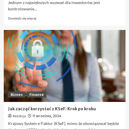
Jednym z największych wyzwań dla inwestorów jest
kontrolowanie...
Dowiedz
Dowiedz się więcej
się
więcej
o
FOMO
i
panika
na
giełdzie
–
jak
nie
dać
się
ponieść
Biznes
Finanse
emocjom?
Jak zacząć korzystać z KSeF: Krok po kroku
Redakcja
11 września, 2024
Krajowy System e-Faktur (KSeF), mimo że obowiązywał będzie