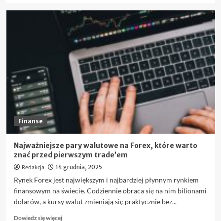
więcej
o
Jakie
wskaźniki
giełdowe
warto
znać
przed
zakupem
akcji?
Finanse
Najważniejsze pary walutowe na Forex, które warto
znać przed pierwszym trade’em
Redakcja
14 grudnia, 2025
Rynek Forex jest największym i najbardziej płynnym rynkiem
finansowym na świecie. Codziennie obraca się na nim bilionami
dolarów, a kursy walut zmieniają się praktycznie bez...
Dowiedz
Dowiedz się więcej