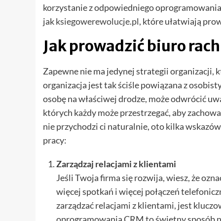
korzystanie z odpowiedniego oprogramowania. 
jak
ksiegowerewolucje.pl
, które ułatwiają pro
Jak prowadzić biuro ra
Zapewne nie ma jedynej strategii organizacji, k
organizacja jest tak ściśle powiązana z osobis
osobę na właściwej drodze, może odwrócić uwag
których każdy może przestrzegać, aby zachować
nie przychodzi ci naturalnie, oto kilka wska
pracy:
Zarządzaj relacjami z klientami
Jeśli Twoja firma się rozwija, wiesz, że ozn
więcej spotkań i więcej połączeń telefonicz
zarządzać relacjami z klientami, jest klucz
oprogramowania CRM to świetny sposób na 