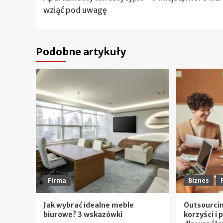
wpisy
wziąć pod uwagę
Podobne artykuły
Firma
Biznes
Jak wybrać idealne meble
Outsourcin
biurowe? 3 wskazówki
korzyści i