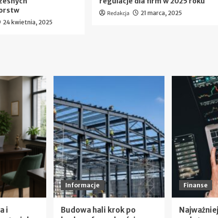
czesnych
regulacje dla firm w 2025 roku
iorstw
Redakcja
21 marca, 2025
24 kwietnia, 2025
Informacje
Finanse
a i
Budowa hali krok po
Najważniej