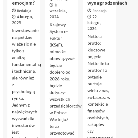
emocjom?
wynagrodzeniach
11
Redakcja
Redakcja
września,
4 lutego,
2024
22
2025
lutego,
Krajowy
2024
Inwestowanie
System e-
Netto a
na giełdzie
Faktur
brutto:
wiąże się nie
(KSeF),
kluczowe
tylko z
mimo że
pojęcia
analizą
obowiązywał
Netto ile to
fundamentalną
będzie
brutto? To
i techniczną,
dopiero od
pytanie
ale również
2026 roku,
nurtuje
z
będzie
wielu z nas,
psychologią
dotyczył
zwłaszcza w
rynku.
wszystkich
kontekście
Jednym z
przedsiębiorców
finansów
największych
w Polsce.
osobistych,
wyzwań dla
Warto już
zakupów
inwestorów
teraz
czy
jest
przygotować
wynagrodzeń.