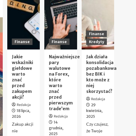
Finanse
Finanse
Finanse
Kredyty
Jakie
Najważniejsze
Jak działa
wskaźniki
pary
konsolidacja
giełdowe
walutowe
pozabankowa
warto
na Forex,
bez BIK i
znać
które
kto może z
przed
warto
niej
zakupem
znać
skorzystać?
akcji?
przed
Redakcja
pierwszym
Redakcja
29
trade’em
18 lipca,
kwietnia,
Redakcja
2026
2025
14
Zakup akcji
Czy czujesz,
grudnia,
nie
że Twoje
2025