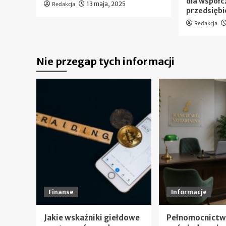
dla współ
Redakcja
13 maja, 2025
przedsięb
Redakcja
Nie przegap tych informacji
Finanse
Informacje
Jakie wskaźniki giełdowe
Pełnomocnictw