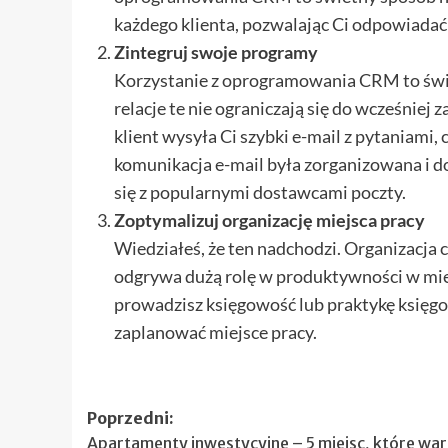
każdego klienta, pozwalając Ci odpowiadać n
Zintegruj swoje programy
Korzystanie z oprogramowania CRM to świet
relacje te nie ograniczają się do wcześnie
klient wysyła Ci szybki e-mail z pytaniami,
komunikacja e-mail była zorganizowana i 
się z popularnymi dostawcami poczty.
Zoptymalizuj organizację miejsca pracy
Wiedziałeś, że ten nadchodzi. Organizacja c
odgrywa dużą rolę w produktywności w mie
prowadzisz księgowość lub praktykę księgo
zaplanować miejsce pracy.
Zobacz
Poprzedni:
Apartamenty inwestycyjne – 5 miejsc, które wa