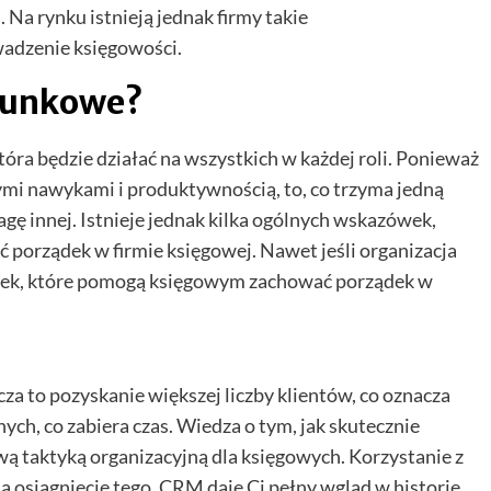
Na rynku istnieją jednak firmy takie
wadzenie księgowości.
chunkowe?
tóra będzie działać na wszystkich w każdej roli. Ponieważ
tymi nawykami i produktywnością, to, co trzyma jedną
ę innej. Istnieje jednak kilka ogólnych wskazówek,
 porządek w firmie księgowej. Nawet jeśli organizacja
zówek, które pomogą księgowym zachować porządek w
acza to pozyskanie większej liczby klientów, co oznacza
nych, co zabiera czas. Wiedza o tym, jak skutecznie
ową taktyką organizacyjną dla księgowych. Korzystanie z
osiągnięcie tego. CRM daje Ci pełny wgląd w historię