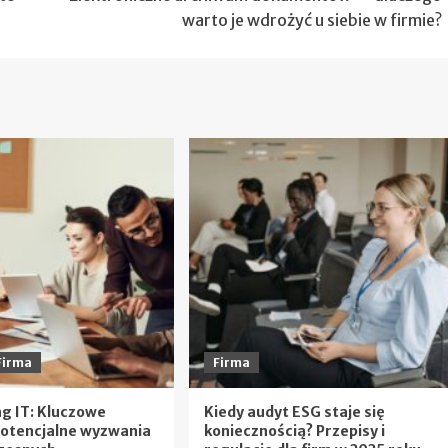
warto je wdrożyć u siebie w firmie?
Firma
Firma
g IT: Kluczowe
Kiedy audyt ESG staje się
 potencjalne wyzwania
koniecznością? Przepisy i