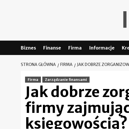
Skip
to
content
Biznes
Finanse
Firma
Informacje
Kr
STRONA GŁÓWNA
FIRMA
JAK DOBRZE ZORGANIZOWA
Firma
Zarządzanie finansami
Jak dobrze zo
firmy zajmując
księgowością?