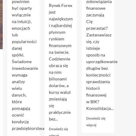
powinien
zobowiązania
Rynek Forex
być oparty
finansowe
jest
wyłącznie
zaczynają
największym
na intuicji,
Cię
i najbardziej
emocjach
przerastać?
płynnym
lub
Zastanawiasz
rynkiem
popularności
się, czy
finansowym
danej
istnieje
na świecie.
spółki.
sposób na
Codziennie
Świadome
uporządkowanie
obraca się
inwestowanie
długów bez
na nim
wymaga
konieczności
bilionami
analizy
sprawdzania
dolarów, a
wielu
historii
kursy walut
danych,
finansowej
zmieniają
które
w BIK?
się
pomagają
Konsolidacja...
praktycznie
ocenić
Dowiedz się
bez...
kondycję
Dowiedz
więcej
przedsiębiorstwa...
Dowiedz się
się
Dowiedz
więcej
więcej