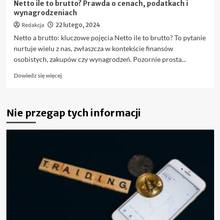
Netto ile to brutto? Prawda o cenach, podatkach i
wynagrodzeniach
Redakcja
22 lutego, 2024
Netto a brutto: kluczowe pojęcia Netto ile to brutto? To pytanie
nurtuje wielu z nas, zwłaszcza w kontekście finansów
osobistych, zakupów czy wynagrodzeń. Pozornie prosta...
Dowiedz
Dowiedz się więcej
się
więcej
o
Nie przegap tych informacji
Netto
ile
to
brutto?
Prawda
o
cenach,
podatkach
i
wynagrodzeniach