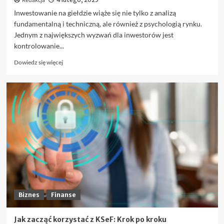
Redakcja
Inwestowanie na giełdzie wiąże się nie tylko z analizą
fundamentalną i techniczną, ale również z psychologią rynku.
Jednym z największych wyzwań dla inwestorów jest
kontrolowanie...
Dowiedz
Dowiedz się więcej
się
więcej
o
FOMO
i
panika
na
giełdzie
–
jak
nie
dać
się
ponieść
Biznes
Finanse
emocjom?
Jak zacząć korzystać z KSeF: Krok po kroku