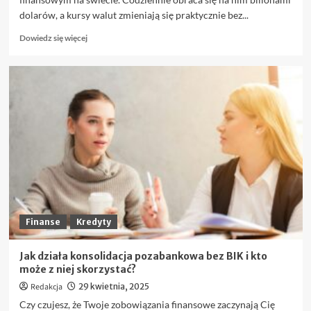
dolarów, a kursy walut zmieniają się praktycznie bez...
Dowiedz
Dowiedz się więcej
się
więcej
o
Najważniejsze
pary
walutowe
na
Forex,
które
warto
znać
przed
pierwszym
trade’em
Finanse
Kredyty
Jak działa konsolidacja pozabankowa bez BIK i kto
może z niej skorzystać?
Redakcja
29 kwietnia, 2025
Czy czujesz, że Twoje zobowiązania finansowe zaczynają Cię