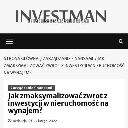
Skip
to
content
Menu
główne
STRONA GŁÓWNA
ZARZĄDZANIE FINANSAMI
JAK
ZMAKSYMALIZOWAĆ ZWROT Z INWESTYCJI W NIERUCHOMOŚĆ
NA WYNAJEM?
Zarządzanie finansami
Jak zmaksymalizować zwrot z
inwestycji w nieruchomość na
wynajem?
Redakcja
27 lutego, 2022