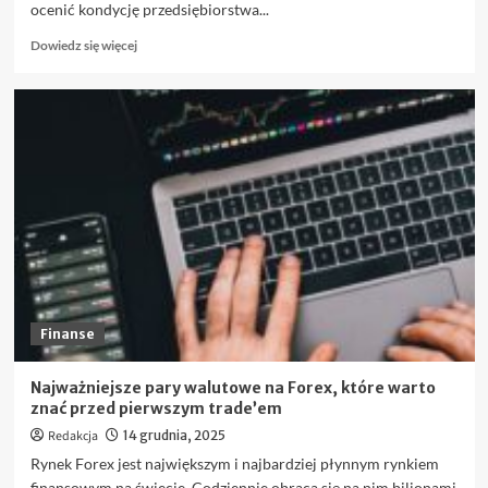
ocenić kondycję przedsiębiorstwa...
Dowiedz
Dowiedz się więcej
się
więcej
o
Jakie
wskaźniki
giełdowe
warto
znać
przed
zakupem
akcji?
Finanse
Najważniejsze pary walutowe na Forex, które warto
znać przed pierwszym trade’em
Redakcja
14 grudnia, 2025
Rynek Forex jest największym i najbardziej płynnym rynkiem
finansowym na świecie. Codziennie obraca się na nim bilionami