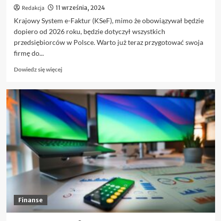
Redakcja
11 września, 2024
Krajowy System e-Faktur (KSeF), mimo że obowiązywał będzie
dopiero od 2026 roku, będzie dotyczył wszystkich
przedsiębiorców w Polsce. Warto już teraz przygotować swoja
firmę do...
Dowiedz
Dowiedz się więcej
się
więcej
o
Jak
zacząć
korzystać
z
KSeF:
Krok
po
kroku
Finanse