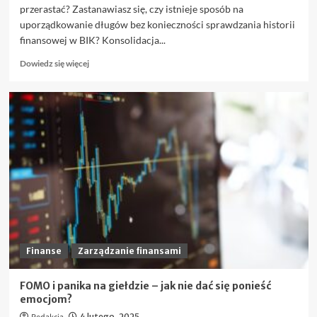
przerastać? Zastanawiasz się, czy istnieje sposób na
uporządkowanie długów bez konieczności sprawdzania historii
finansowej w BIK? Konsolidacja...
Dowiedz
Dowiedz się więcej
się
więcej
o
Jak
działa
konsolidacja
pozabankowa
bez
BIK
i
kto
może
z
niej
Finanse
Zarządzanie finansami
skorzystać?
FOMO i panika na giełdzie – jak nie dać się ponieść
emocjom?
4 lutego, 2025