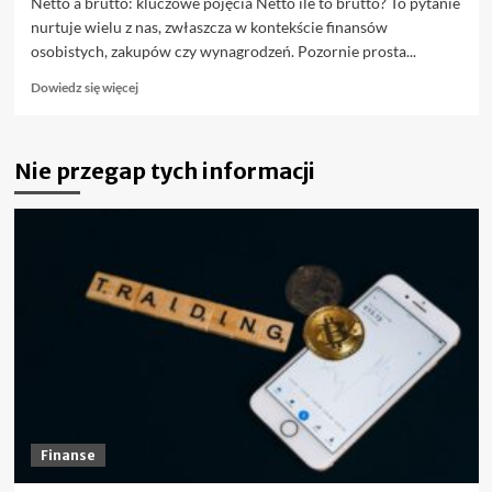
Netto a brutto: kluczowe pojęcia Netto ile to brutto? To pytanie
nurtuje wielu z nas, zwłaszcza w kontekście finansów
osobistych, zakupów czy wynagrodzeń. Pozornie prosta...
Dowiedz
Dowiedz się więcej
się
więcej
o
Nie przegap tych informacji
Netto
ile
to
brutto?
Prawda
o
cenach,
podatkach
i
wynagrodzeniach
Finanse