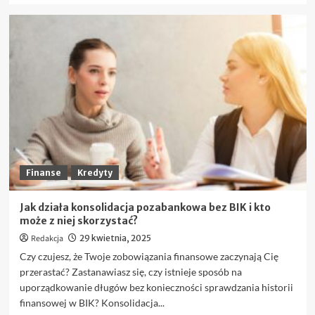
więcej
o
Najważniejsze
pary
walutowe
na
Forex,
które
warto
znać
przed
pierwszym
trade’em
Finanse
Kredyty
Jak działa konsolidacja pozabankowa bez BIK i kto
może z niej skorzystać?
Redakcja
29 kwietnia, 2025
Czy czujesz, że Twoje zobowiązania finansowe zaczynają Cię
przerastać? Zastanawiasz się, czy istnieje sposób na
uporządkowanie długów bez konieczności sprawdzania historii
finansowej w BIK? Konsolidacja...