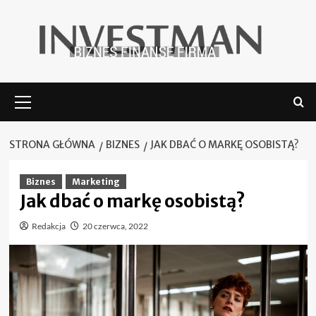
Skip
to
content
Menu
główne
STRONA GŁÓWNA
BIZNES
JAK DBAĆ O MARKĘ OSOBISTĄ?
Biznes
Marketing
Jak dbać o markę osobistą?
Redakcja
20 czerwca, 2022