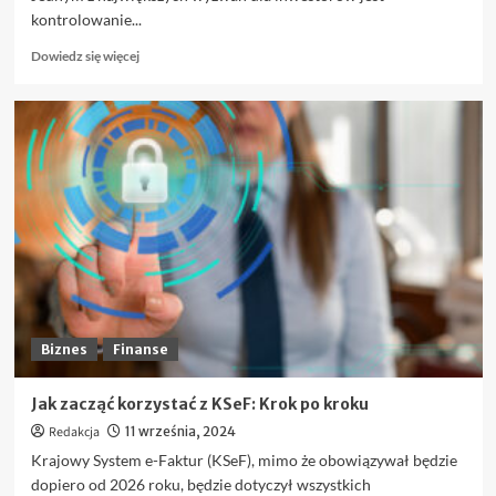
kontrolowanie...
Dowiedz
Dowiedz się więcej
się
więcej
o
FOMO
i
panika
na
giełdzie
–
jak
nie
dać
się
ponieść
Biznes
Finanse
emocjom?
Jak zacząć korzystać z KSeF: Krok po kroku
Redakcja
11 września, 2024
Krajowy System e-Faktur (KSeF), mimo że obowiązywał będzie
dopiero od 2026 roku, będzie dotyczył wszystkich