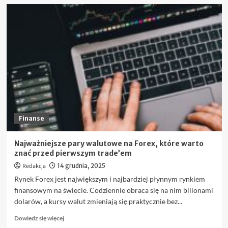
więcej
o
Jakie
wskaźniki
giełdowe
warto
znać
przed
zakupem
akcji?
Finanse
Najważniejsze pary walutowe na Forex, które warto
znać przed pierwszym trade’em
Redakcja
14 grudnia, 2025
Rynek Forex jest największym i najbardziej płynnym rynkiem
finansowym na świecie. Codziennie obraca się na nim bilionami
dolarów, a kursy walut zmieniają się praktycznie bez...
Dowiedz
Dowiedz się więcej
się