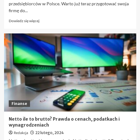
przedsiębiorców w Polsce. Warto już teraz przygotować swoja
firmę do...
Dowiedz
Dowiedz się więcej
się
więcej
o
Jak
zacząć
korzystać
z
KSeF:
Krok
po
kroku
Finanse
Netto ile to brutto? Prawda o cenach, podatkach i
wynagrodzeniach
Redakcja
22 lutego, 2024