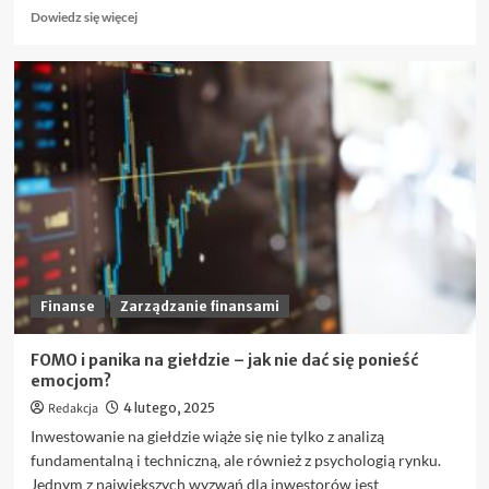
Dowiedz
Dowiedz się więcej
się
więcej
o
Jak
działa
konsolidacja
pozabankowa
bez
BIK
i
kto
może
z
niej
Finanse
Zarządzanie finansami
skorzystać?
FOMO i panika na giełdzie – jak nie dać się ponieść
emocjom?
Redakcja
4 lutego, 2025
Inwestowanie na giełdzie wiąże się nie tylko z analizą
fundamentalną i techniczną, ale również z psychologią rynku.
Jednym z największych wyzwań dla inwestorów jest