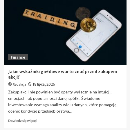
Finanse
Jakie wskaźniki giełdowe warto znać przed zakupem
akcji?
Redakcja
18 lipca, 2026
Zakup akcji nie powinien być oparty wyłącznie na intuicji,
emocjach lub popularności danej spółki. Świadome
inwestowanie wymaga analizy wielu danych, które pomagają
ocenić kondycję przedsiębiorstwa...
Dowiedz
Dowiedz się więcej
się