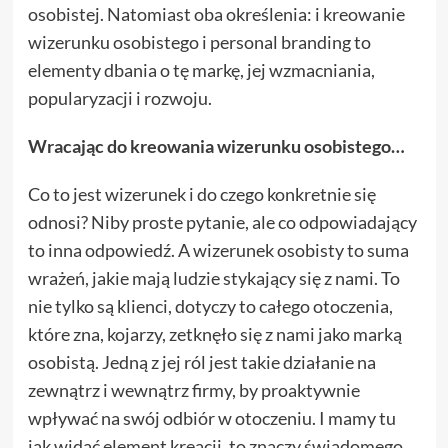
osobistej. Natomiast oba określenia: i kreowanie
wizerunku osobistego i personal branding to
elementy dbania o tę markę, jej wzmacniania,
popularyzacji i rozwoju.
Wracając do kreowania wizerunku osobistego…
Co to jest wizerunek i do czego konkretnie się
odnosi? Niby proste pytanie, ale co odpowiadający
to inna odpowiedź. A wizerunek osobisty to suma
wrażeń, jakie mają ludzie stykający się z nami. To
nie tylko są klienci, dotyczy to całego otoczenia,
które zna, kojarzy, zetknęło się z nami jako marką
osobistą. Jedną z jej ról jest takie działanie na
zewnątrz i wewnątrz firmy, by proaktywnie
wpływać na swój odbiór w otoczeniu. I mamy tu
jak widać element kreacji, to znaczy świadomego